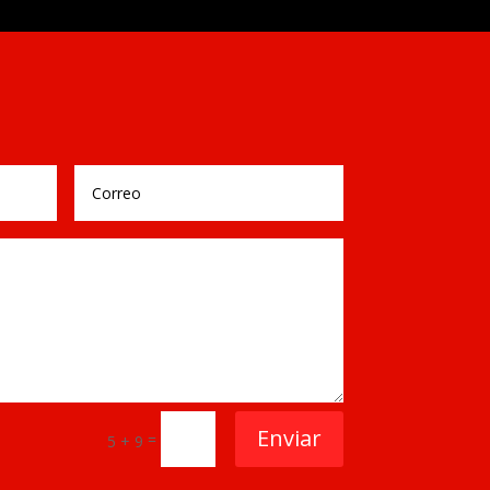
Enviar
=
5 + 9