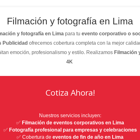
Filmación y fotografía en Lima
mación y fotografía en Lima
para tu
evento corporativo o soc
 Publicidad
ofrecemos cobertura completa con la mejor calida
itan emoción, profesionalismo y estilo. Realizamos
Filmación y
4K
Cotiza Ahora!
Nuestros servicios incluyen:
✅
Filmación de eventos corporativos en Lima
✅
Fotografía profesional para empresas y celebraciones
✅ Cobertura de
eventos de fin de año en Lima