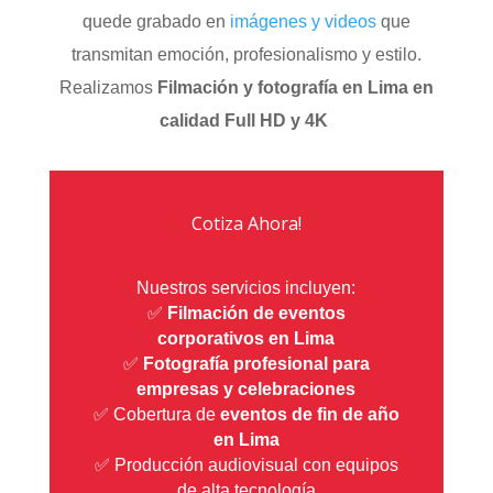
quede grabado en
imágenes y videos
que
transmitan emoción, profesionalismo y estilo.
Realizamos
Filmación y fotografía en Lima en
calidad Full HD y 4K
Cotiza Ahora!
Nuestros servicios incluyen:
✅
Filmación de eventos
corporativos en Lima
✅
Fotografía profesional para
empresas y celebraciones
✅ Cobertura de
eventos de fin de año
en Lima
✅ Producción audiovisual con equipos
de alta tecnología