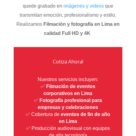
quede grabado en
imágenes y videos
que
transmitan emoción, profesionalismo y estilo.
Realizamos
Filmación y fotografía en Lima en
calidad Full HD y 4K
Cotiza Ahora!
Nuestros servicios incluyen:
✅
Filmación de eventos
corporativos en Lima
✅
Fotografía profesional para
empresas y celebraciones
✅ Cobertura de
eventos de fin de año
en Lima
✅ Producción audiovisual con equipos
de alta tecnología