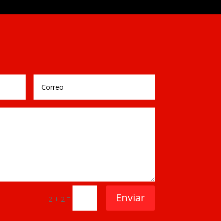
Enviar
=
2 + 2