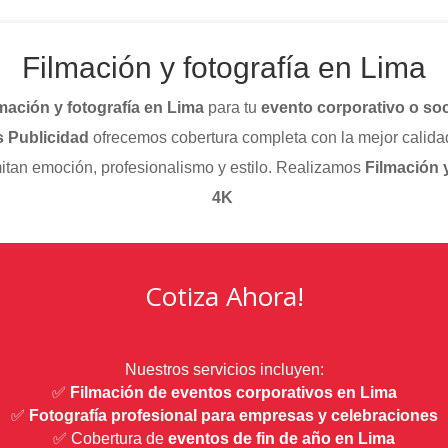
Filmación y fotografía en Lima
mación y fotografía en Lima
para tu
evento corporativo o soc
 Publicidad
ofrecemos cobertura completa con la mejor calida
itan emoción, profesionalismo y estilo. Realizamos
Filmación y
4K
Cotiza Ahora!
Nuestros servicios incluyen:
✅
Filmación de eventos corporativos en Lima
✅
Fotografía profesional para empresas y celebraciones
✅ Cobertura de
eventos de fin de año en Lima